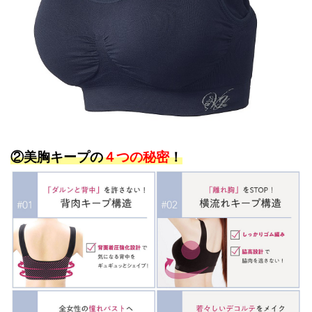
②美胸キープの
４つの秘密
！