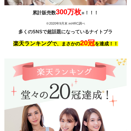
300万枚
累計販売数
！！！
※
※2020年9月末 ㈱HRC調べ
多くのSNSで超話題になっているナイトブラ
20冠
楽天ランキング
で、まさかの
を達成！！