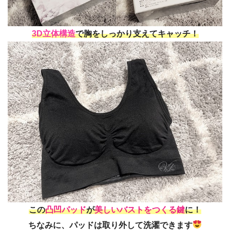
3D立体構造
で胸をしっかり支えてキャッチ！
この
凸凹パッド
が
美しいバストをつくる鍵
に！
ちなみに、
パッドは取り外して洗濯できます