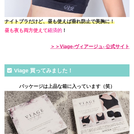
ナイトブラだけど、昼も使えば垂れ防止で美胸に！
昼も夜も両方使えて
経済的
！
＞＞Viage-ヴィアージュ- 公式サイト
Viage 買ってみました！
パッケージは上品な箱に入っています（笑）