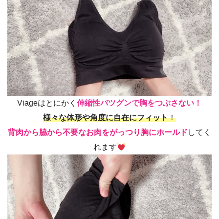
Viageはとにかく
伸縮性バツグンで
胸をつぶさない！
様々な体形や角度に自在にフィット
！
背肉から脇から不要なお肉をがっつり胸にホールド
してく
れます