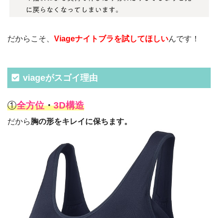
だからこそ、
Viageナイトブラを試してほしい
んです！
viageがスゴイ理由
①
全方位
・
3D構造
だから
胸の形をキレイに保ちます。