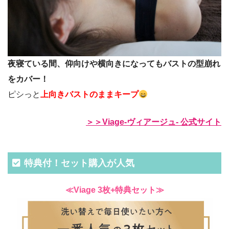
夜寝ている間、仰向けや横向きになってもバストの型崩れ
をカバー！
ピシっと
上向きバストのままキープ
＞＞Viage-ヴィアージュ- 公式サイト
特典付！セット購入が人気
≪Viage 3枚+特典セット≫