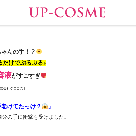
ちゃんの手！？
るだけでぷるぷる♪
容液
がすごすぎ
株式会社クロコス］
手老けてたっけ？
」
自分の手に衝撃を受けました。