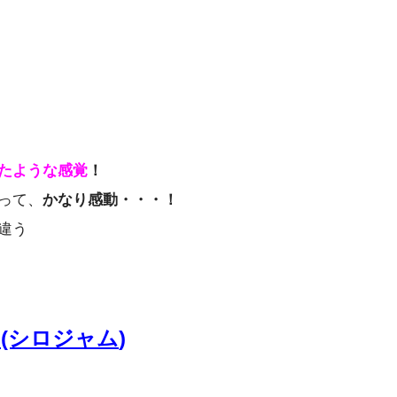
た
ような感覚
！
って、
かなり感動・・・！
違う
jam(シロジャム
)