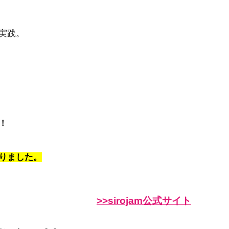
実践。
！
りました。
>>sirojam公式サイト