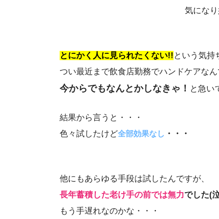
気になり
とにかく人に見られたくない!!
という気持
つい最近まで飲食店勤務でハンドケアなん
今からでもなんとかしなきゃ！
と急い
結果から言うと・・・
色々試したけど
・・・
全部効果なし
他にもあらゆる手段は試したんですが、
長年蓄積した老け手の前では無力
でした(泣
もう手遅れなのかな・・・