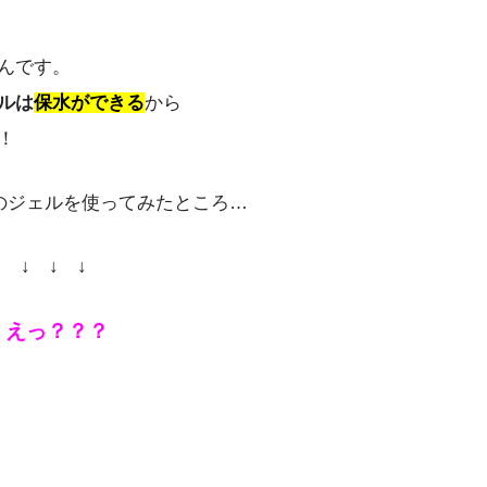
んです。
ルは
保水ができる
から
！
のジェルを使ってみたところ…
↓ ↓ ↓ ↓
・えっ？？？