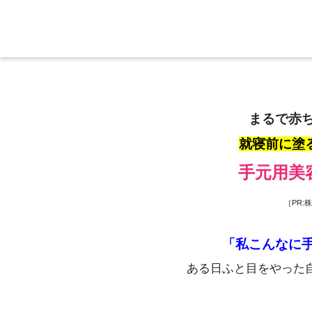
まるで赤
就寝前に塗
手元用美
［PR:
「私こんなに
ある日ふと目をやった