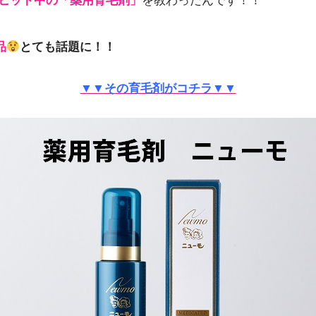
でヒット中の「薬用育毛剤」
を教わったんです！！
品
とても話題に
！！
▼▼その育毛剤がコチラ▼▼