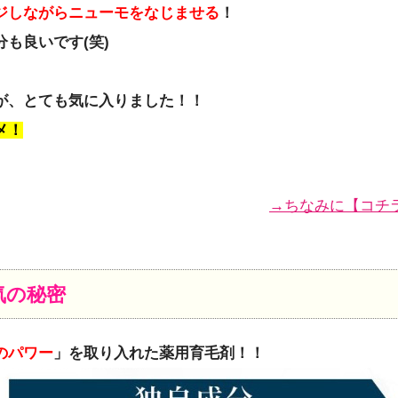
ジしながらニューモをなじませる
！
分も良いです(笑)
が、とても気に入りました！！
メ！
→ちなみに【コチ
気の秘密
のパワー
」を取り入れた薬用育毛剤！！