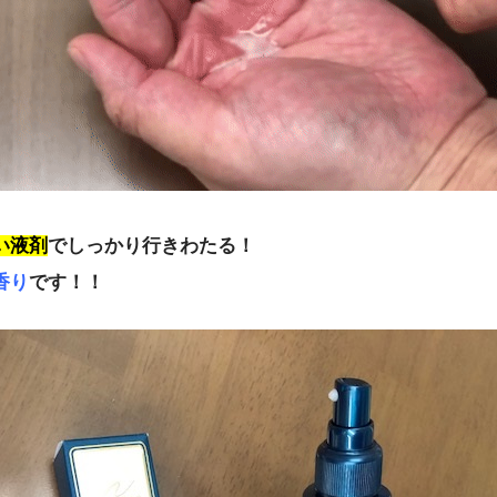
い液剤
でしっかり行きわたる！
香り
です！！