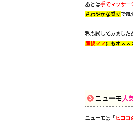
あとは
手でマッサー
さわやかな香り
で気
私も試してみました
産後ママ
にもオスス
ニューモ
人
ニューモ
は
「
ヒヨコ