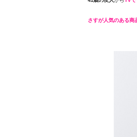
41歳の友人
から
TV
さすが人気のある商