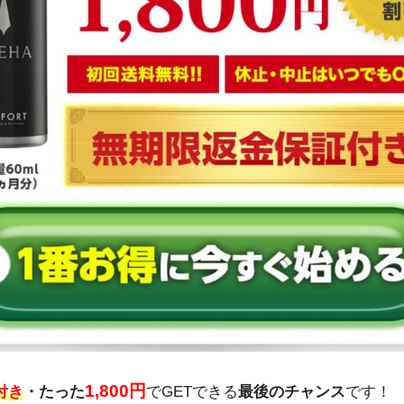
1,800円
付き
・たった
でGETできる
最後のチャンス
です！