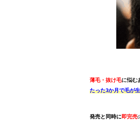
薄毛・抜け毛
に悩む
たった3か月で毛が
発売と同時に
即完売