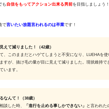
でも
自信をもってアクション出来る男前
を目指しましょう
陰で
言いたい放題言われるのは卒業
です！
見えて減りました！（42歳）
て、このままだとハゲてしまうと不安になり、LUEHAを
ますが、抜け毛の量が目に見えて減りました。現状維持で
ています。
るなんて！
（38歳）
相談した時、
「進行を止める事しかできない」
と言われた