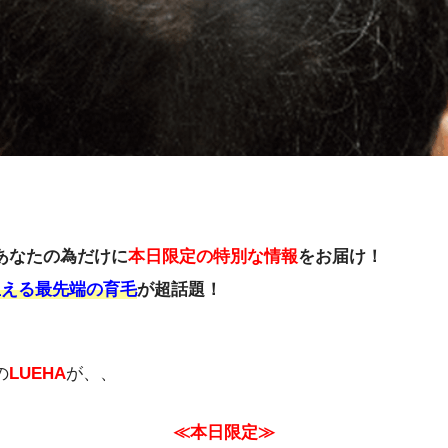
あなたの為だけに
本日限定の特別な情報
をお届け！
生える最先端の育毛
が超話題！
の
LUEHA
が、、
≪本日限定≫