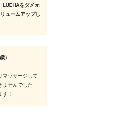
た
LUEHAをダメ元
ボリュームアップし
1歳）
りマッサージして
きませんでした
ます！