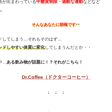
法が出まわっている
中糖質制限・過酷な運動
などなど
…
そんなあなたに朗報です
ドしてしまう…それもそのはず…
ンドしやすい体質に変化
してしまうんだとか・・
中…
ある飲み物が話題に！？それがこちら！
Dr.Coffee（ドクターコーヒー）
↓ ↓ ↓