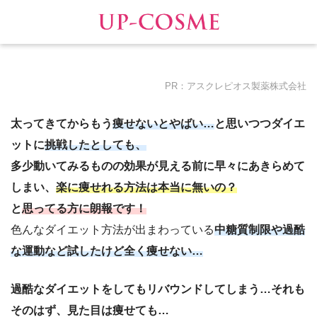
PR：アスクレピオス製薬株式会社
太ってきてからもう
痩せないとやばい…
と思いつつダイエ
ットに
挑戦したとしても、
多少動いてみるものの効果が見える前に早々にあきらめて
しまい、
楽に痩せれる方法は本当に無いの？
と
思
ってる方に朗報です！
色んなダイエット方法が出まわっている
中糖質制限や過酷
な運動など試したけど全く痩せない…
過酷なダイエットをしても
リバウンドしてしまう…それも
そのはず、見た目は痩せても…